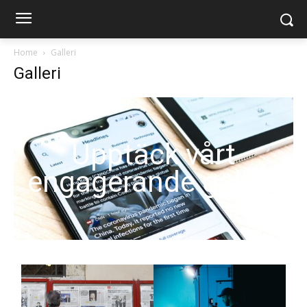
Home
Galleri
Galleri
Upptäck vårt
engagerande galleri